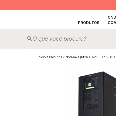
OND
PRODUTOS
CO
›
›
›
Início
Produtos
Nobreaks (UPS)
Keor T BR 60 kVA