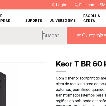
Login
Fale com a S
E
ESCOLHA
SUPORTE
UNIVERSO SMS
MPRAR
CERTA
Buscar
Customize
Keor T BR 60
Com o menor footprint do me
além de reduzir a área de o
externos, permitindo quando 
transformador internos para a
regiões do país onde a tensã