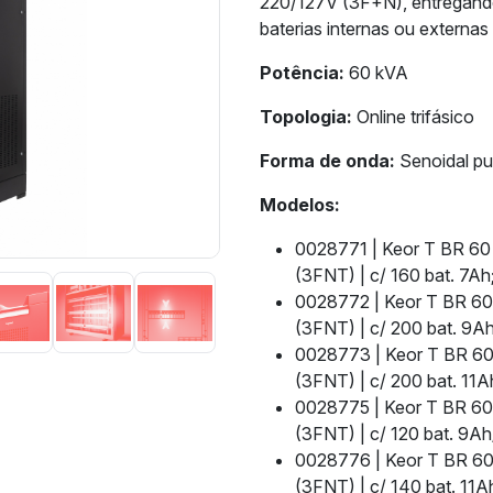
220/127V (3F+N), entregando 
baterias internas ou externa
Potência:
60 kVA
Topologia:
Online trifásico
Forma de onda:
Senoidal pu
Modelos:
0028771 | Keor T BR 60 
(3FNT) | c/ 160 bat. 7Ah
0028772 | Keor T BR 60
(3FNT) | c/ 200 bat. 9Ah
0028773 | Keor T BR 60
(3FNT) | c/ 200 bat. 11A
0028775 | Keor T BR 60
(3FNT) | c/ 120 bat. 9Ah
0028776 | Keor T BR 60
(3FNT) | c/ 140 bat. 11A