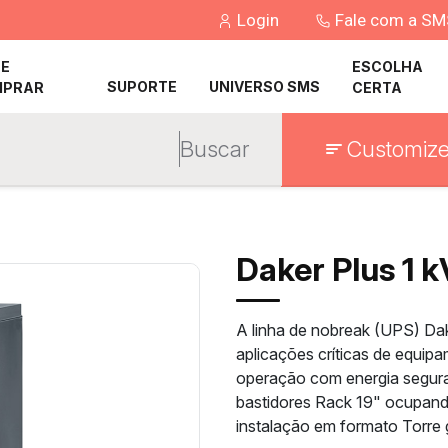
Login
Fale com a S
E
ESCOLHA
SUPORTE
UNIVERSO SMS
MPRAR
CERTA
Buscar
Customize
Daker Plus 1 
A linha de nobreak (UPS) Dak
aplicações críticas de equip
operação com energia segura 
bastidores Rack 19" ocupand
instalação em formato Torre 