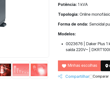
Potência:
1 kVA
Topologia:
Online monofási
Forma de onda:
Senoidal pu
Modelos:
0023676 | Daker Plus 1
saída 220V~ | DKRT100
Minhas escolhas
Compartilhar
Comparar