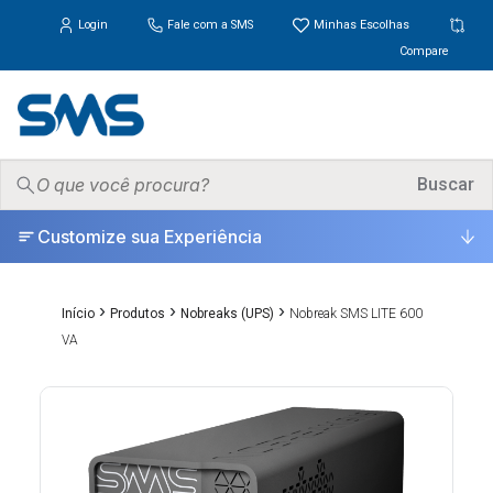
Login
Fale com a SMS
Minhas Escolhas
Compare
PRODUTOS
Buscar
▾
Customize sua Experiência
ONDE COMPRAR
SUPORTE
▾
›
›
›
Início
Produtos
Nobreaks (UPS)
Nobreak SMS LITE 600
VA
UNIVERSO
▾
ESCOLHA CERTA