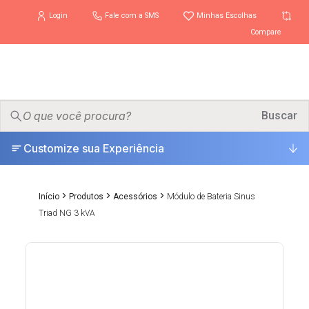
Login
Fale com a SMS
Minhas Escolhas
Compare
PRODUTOS
Buscar
▾
Customize sua Experiência
ONDE COMPRAR
SUPORTE
▾
›
›
›
Início
Produtos
Acessórios
Módulo de Bateria Sinus
Triad NG 3 kVA
UNIVERSO
▾
ESCOLHA CERTA