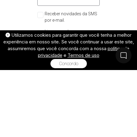
Receber novidades da SMS
por e-mail.
Li e concordo com os
Utilizamos cookies para garantir que você tenha a melhor
termos e condições de
experiência em nosso site. Se você continuar a usar este site,
uso.
*
assumiremos que você concorda com a nossa
política de
privacidade
e
Termos de uso
Entrar com o Google
Cadastrar
Concordo