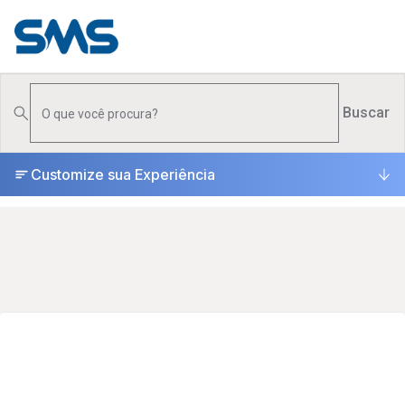
PRODUTOS
▾
Buscar
ONDE COMPRAR
Customize sua Experiência
SUPORTE
▾
UNIVERSO
▾
ESCOLHA CERTA