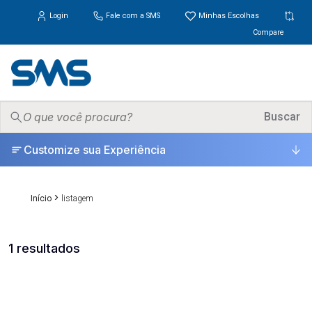
Login
Fale com a SMS
Minhas Escolhas
Compare
PRODUTOS
Buscar
▾
Customize sua Experiência
ONDE COMPRAR
SUPORTE
▾
›
Início
listagem
UNIVERSO
▾
1 resultados
ESCOLHA CERTA