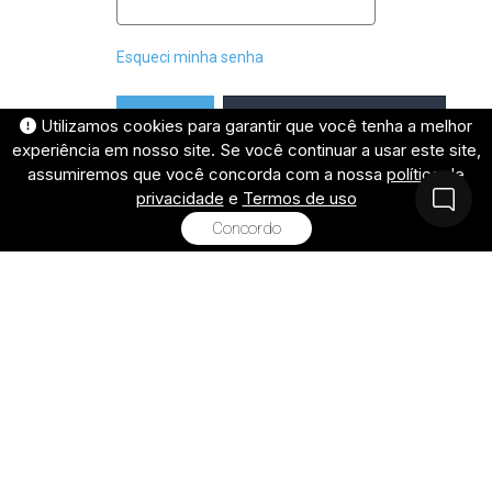
Esqueci minha senha
Utilizamos cookies para garantir que você tenha a melhor
Entrar com o Google
Acessar
experiência em nosso site. Se você continuar a usar este site,
assumiremos que você concorda com a nossa
política de
Ao entrar, você aceita os
privacidade
e
Termos de uso
e a
Termos de Uso
Política de
Concordo
.
Privacidade